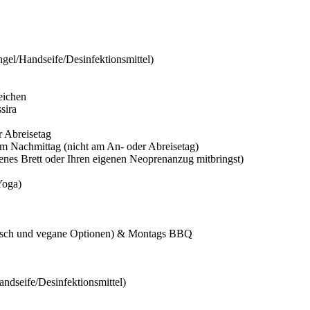
gel/Handseife/Desinfektionsmittel)
eichen
sira
r Abreisetag
 am Nachmittag (nicht am An- oder Abreisetag)
enes Brett oder Ihren eigenen Neoprenanzug mitbringst)
Yoga)
arisch und vegane Optionen) & Montags BBQ
ndseife/Desinfektionsmittel)