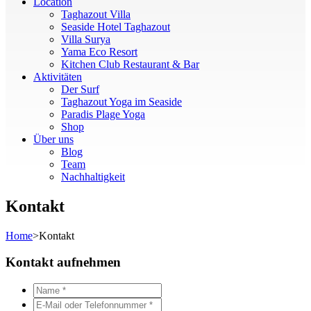
Location
Taghazout Villa
Seaside Hotel Taghazout
Villa Surya
Yama Eco Resort
Kitchen Club Restaurant & Bar
Aktivitäten
Der Surf
Taghazout Yoga im Seaside
Paradis Plage Yoga
Shop
Über uns
Blog
Team
Nachhaltigkeit
Kontakt
Home
>
Kontakt
Kontakt aufnehmen
Name
*
*
E-